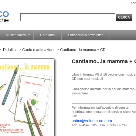
con
Musica sacra
Chi siamo
Sottoscrivi la newsletter
>
Didattica
>
Canto e animazione
>
Cantiamo...la mamma + CD
Cantiamo...la mamma +
Libro in formato A5 di 16 pagine con musica,
CD con basi musicali
Canzoncine animate per la scuola materna 
elementare
Per informazioni sull’acquisto di questa
pubblicazione contattare il servizio clienti V
Co:
ordini@volonte-co.com
Tel: 02/45473285 - Fax: 02/36596796