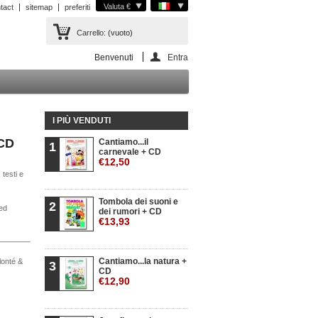
Valuta €
tact
sitemap
preferiti
Carrello:
(vuoto)
Benvenuti
Entra
I PIÙ VENDUTI
 CD
Cantiamo...il
1
carnevale + CD
€12,50
 testi e
Tombola dei suoni e
2
ed
dei rumori + CD
€13,93
Cantiamo...la natura +
olonté &
3
CD
€12,90