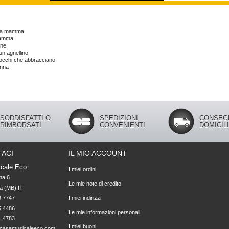
na mamma
mamma
one
un agnellino
cchi che abbracciano
anna
SODDISFATTI O
SPEDIZIONI
CONSEG
RIMBORSATI
CONVENIENTI
DOMICIL
ACI
IL MIO ACCOUNT
cale Eco
I miei ordini
na 6

Le mie note di credito
 (MB) IT

 7747 

I miei indirizzi
 4486 

Le mie informazioni personali
1 4783
I miei buoni
casamusicaleeco.com