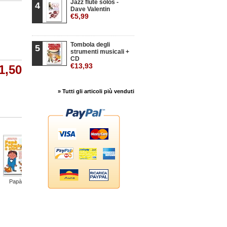
Jazz flute solos -
4
Dave Valentin
€5,99
Tombola degli
5
strumenti musicali +
CD
€13,93
1,50
» Tutti gli articoli più venduti
Papà...
A mezza...
Racconti con...
Canzoni in...
Sogni...
C