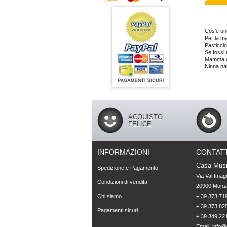
Cos'è u
Per la 
Pasticci
Se fossi 
Mamma o
Ninna n
ACQUISTO
FELICE
INFORMAZIONI
CONTATT
Casa Musi
Spedizione e Pagamento
Via Val Imag
Condizioni di vendita
20900 Monza
Chi siamo
+ 39 373 719
+ 39 373 825
Pagamenti sicuri
+ 39 349 22
Email:
info@