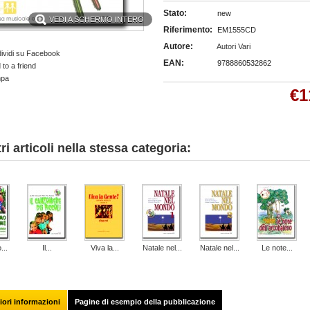
Stato:
new
VEDI A SCHERMO INTERO
Riferimento:
EM1555CD
Autore:
Autori Vari
ividi su Facebook
EAN:
9788860532862
to a friend
mpa
€1
tri articoli nella stessa categoria:
...
Il...
Viva la...
Natale nel...
Natale nel...
Le note...
ori informazioni
Pagine di esempio della pubblicazione