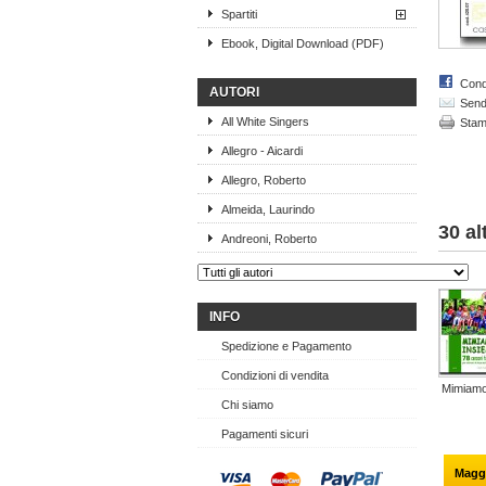
Spartiti
Ebook, Digital Download (PDF)
Cond
AUTORI
Send 
All White Singers
Sta
Allegro - Aicardi
Allegro, Roberto
Almeida, Laurindo
30 al
Andreoni, Roberto
INFO
Spedizione e Pagamento
Condizioni di vendita
Mimiamo
Chi siamo
Pagamenti sicuri
Maggi