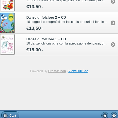
12 brani classici con la spiegazione e lo schema per l'esecuzione di facili esercizi di ginnastica, di ritmica e di azioni coreografiche per la scuola primaria, da eseguirsi al chiuso ed all'aperto. Libro in formato A5 di 64 pagine con CDPer informazioni sull’acquisto di questa pubblicazione contattare il servizio clienti Volonté & Co:ordini@volonte-co.comTel: 02/45473285 - Fax: 02/36596796
€13,50
-
Danze di folclore 2 + CD
10 soggetti coreografici per la scuola primaria. Libro in formato A5 di 62 pagine.Per informazioni sull’acquisto di questa pubblicazione contattare il servizio clienti Volonté & Co:ordini@volonte-co.comTel: 02/45473285 - Fax: 02/36596796
€13,50
-
Danze di folclore 1 + CD
10 danze folcloristiche con la spiegazione dei passi, delle coreografie e sempliciindicazioni per la realizzazione dei costumi. Libro in formato A4 di 56 pagine con CD.Per informazioni sull’acquisto di questa pubblicazione contattare il servizio clienti Volonté & Co:ordini@volonte-co.comTel: 02/45473285 - Fax: 02/36596796
€15,00
-
Powered By
PrestaShop
•
View Full Site
Cart