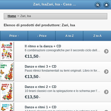
Zari, IsaZari, Isa - Casa Musicale Eco
Home
>
Zari, Isa
Elenco di prodotti del produttore: Zari, Isa
Price ↑
↓ Price
A to Z
Z to A
Il ritmo e la danza + CD
6 combinazioni coreografiche per il secondo ciclo della scuola primaria e la scuola media. Libro in formato A5 di 40 pagine con CD Per informazioni sull’acquisto di questa pubblicazione contattare il servizio clienti Volonté & Co:ordini@volonte-co.comTel: 02/45473285 - Fax: 02/36596796
€11,50
-
Danze e ritmi 3 + CD
Passi ritmici fondamentali su temi originali. Libro in formato B5 di 64 pagine con CDPer informazioni sull’acquisto di questa pubblicazione contattare il servizio clienti Volonté & Co:ordini@volonte-co.comTel: 02/45473285 - Fax: 02/36596796
€13,50
-
Danze e ritmi 2 + CD
10 brani classici con la spiegazione e lo schema per l'esecuzione di facili esercizi di ginnastica, di ritmica e di azioni coreografiche per la scuola primaria, da eseguirsi al chiuso ed all'aperto. Libro in formato A5 di 68 pagine con CDPer informazioni sull’acquisto di questa pubblicazione contattare il servizio clienti Volonté & Co:ordini@volonte-co.comTel: 02/45473285 - Fax: 02/36596796
€13,50
-
Danze e ritmi 1 + CD