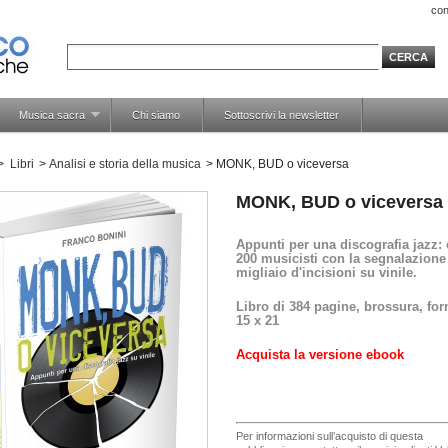
con
Musica sacra
Chi siamo
Sottoscrivi la newsletter
>
Libri
>
Analisi e storia della musica
>
MONK, BUD o viceversa
MONK, BUD o viceversa
Appunti per una discografia jazz: 
200 musicisti con la segnalazione
migliaio d'incisioni su vinile
.
Libro di 384 pagine, brossura, fo
15 x 21
Acquista la versione ebook
Per informazioni sull’acquisto di questa