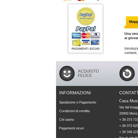
Maggi
Una vera
ai giova
Introduzio
cantanti, 
ACQUISTO
FELICE
INFORMAZIONI
CONTATT
Casa Musi
Spedizione e Pagamento
Via Val Imag
Condizioni di vendita
20900 Monza
Chi siamo
+ 39 373 719
+ 39 373 825
Pagamenti sicuri
+ 39 349 22