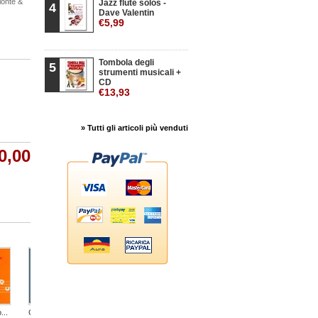
olonté &
Jazz flute solos -
4
Dave Valentin
€5,99
Tombola degli
5
strumenti musicali +
CD
€13,93
» Tutti gli articoli più venduti
0,00
...
C'est toute...
Il Concerto...
Alla ricerca...
Vincenzo...
Rock the...