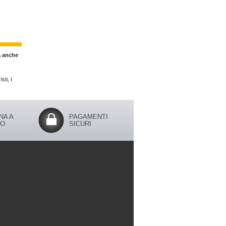
a anche
sti, I
NA A
PAGAMENTI
IO
SICURI