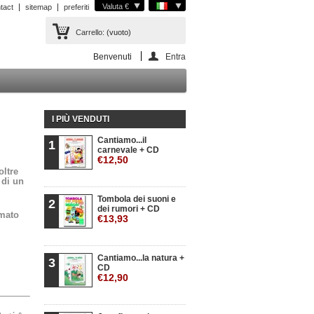
Valuta €
tact
sitemap
preferiti
Carrello:
(vuoto)
Benvenuti
Entra
I PIÙ VENDUTI
Cantiamo...il
1
carnevale + CD
€12,50
o
ltre
 di un
Tombola dei suoni e
2
dei rumori + CD
rmato
€13,93
Cantiamo...la natura +
3
CD
€12,90