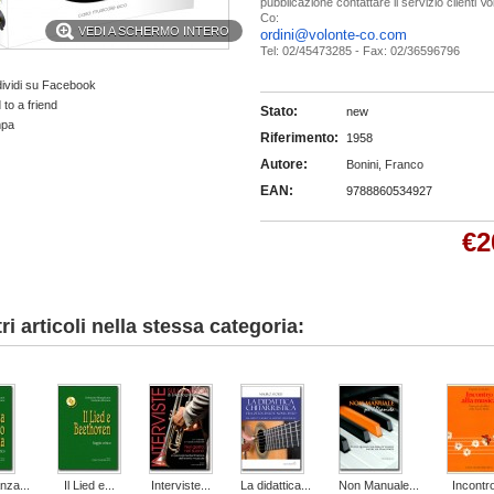
pubblicazione contattare il servizio clienti V
Co:
VEDI A SCHERMO INTERO
ordini@volonte-co.com
Tel: 02/45473285 - Fax: 02/36596796
ividi su Facebook
to a friend
Stato:
new
mpa
Riferimento:
1958
Autore:
Bonini, Franco
EAN:
9788860534927
€2
tri articoli nella stessa categoria:
za...
Il Lied e...
Interviste...
La didattica...
Non Manuale...
Incontro