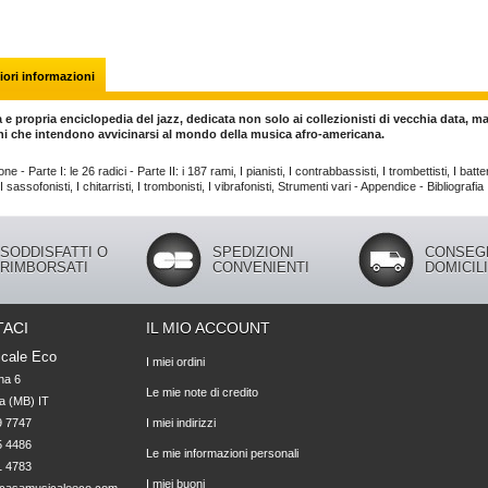
ori informazioni
 e propria enciclopedia del jazz, dedicata non solo ai collezionisti di vecchia data, m
ni che intendono avvicinarsi al mondo della musica afro-americana.
ne - Parte I: le 26 radici - Parte II: i 187 rami, I pianisti, I contrabbassisti, I trombettisti, I batteri
I sassofonisti, I chitarristi, I trombonisti, I vibrafonisti, Strumenti vari - Appendice - Bibliografia
SODDISFATTI O
SPEDIZIONI
CONSEG
RIMBORSATI
CONVENIENTI
DOMICIL
ACI
IL MIO ACCOUNT
cale Eco
I miei ordini
na 6

Le mie note di credito
 (MB) IT

 7747 

I miei indirizzi
 4486 

Le mie informazioni personali
1 4783
I miei buoni