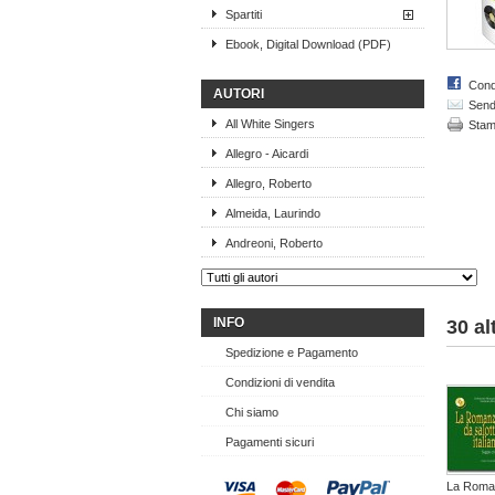
Spartiti
Ebook, Digital Download (PDF)
Cond
AUTORI
Send 
All White Singers
Sta
Allegro - Aicardi
Allegro, Roberto
Almeida, Laurindo
Andreoni, Roberto
INFO
30 al
Spedizione e Pagamento
Condizioni di vendita
Chi siamo
Pagamenti sicuri
La Roman