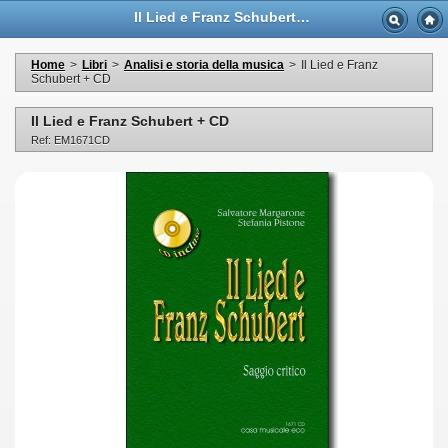
Il Lied e Franz Schubert + CD - Casa Musicale Eco
Home
>
Libri
>
Analisi e storia della musica
>
Il Lied e Franz
Schubert + CD
Il Lied e Franz Schubert + CD
Ref: EM1671CD