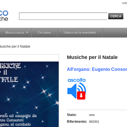
con
Musica sacra
Chi siamo
Sottoscrivi la newsletter
usiche per il Natale
Musiche per il Natale
All'organo:
Eugenio Conso
Stato:
new
Riferimento:
860301