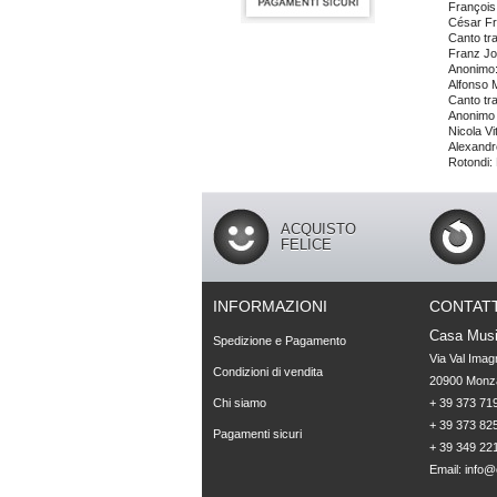
François
César F
Canto tr
Franz Jo
Anonimo:
Alfonso M
Canto tra
Anonimo 
Nicola V
Alexandr
Rotondi: 
ACQUISTO
FELICE
INFORMAZIONI
CONTATT
Casa Musi
Spedizione e Pagamento
Via Val Imag
Condizioni di vendita
20900 Monza
Chi siamo
+ 39 373 719
+ 39 373 825
Pagamenti sicuri
+ 39 349 22
Email:
info@