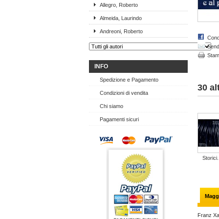
Allegro, Roberto
Almeida, Laurindo
Andreoni, Roberto
Cond
Send 
Sta
INFO
Spedizione e Pagamento
30 al
Condizioni di vendita
Chi siamo
Pagamenti sicuri
Storici.
Maggi
Franz Xa