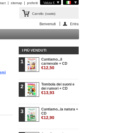
Valuta €
tact
sitemap
preferiti
Carrello:
(vuoto)
Benvenuti
Entra
I PIÙ VENDUTI
Cantiamo...il
1
carnevale + CD
€12,50
nni
Tombola dei suoni e
2
dei rumori + CD
€13,93
Cantiamo...la natura +
3
CD
€12,90