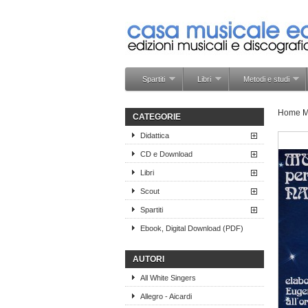
Spartiti
Libri
Metodi e studi
Home
M
CATEGORIE
Didattica
CD e Download
Libri
Scout
Spartiti
Ebook, Digital Download (PDF)
AUTORI
All White Singers
Allegro - Aicardi