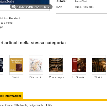
Autore:
Autori Vari
VEDI A SCHERMO INTERO
EAN:
8014270863014
ividi su Facebook
to a friend
mpa
tri articoli nella stessa categoria:
..
Storici...
Di terra di...
Concerto per...
La Scuola...
Storici...
ori informazioni
vier Gruber
Stille Nacht, heilige Nacht, H.145