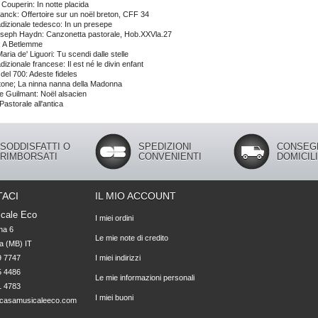
 Couperin:
In notte placida
ranck
:
Offertoire sur un noël breton, CFF 34
adizionale tedesco:
In un presepe
seph Haydn: Canzonetta pastorale, Hob.XXVla.27
 A Betlemme
aria de' Liguori: Tu scendi dalle stelle
dizionale francese: Il est né le divin enfant
del 700: Adeste fideles
itone; La ninna nanna della Madonna
e Guilmant:
Noël alsacien
Pastorale all'antica
SODDISFATTI O
SPEDIZIONI
CONSEG
RIMBORSATI
CONVENIENTI
DOMICIL
ACI
IL MIO ACCOUNT
cale Eco
I miei ordini
na 6

Le mie note di credito
 (MB) IT

 7747 

I miei indirizzi
 4486 

Le mie informazioni personali
1 4783
I miei buoni
casamusicaleeco.com