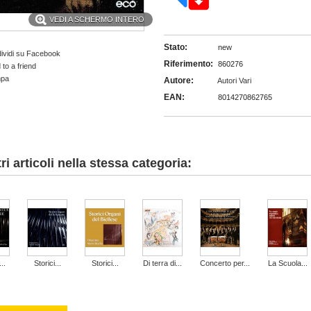
VEDI A SCHERMO INTERO
Stato:
new
ividi su Facebook
Riferimento:
860276
to a friend
mpa
Autore:
Autori Vari
EAN:
8014270862765
tri articoli nella stessa categoria:
..
Storici...
Storici...
Di terra di...
Concerto per...
La Scuola...