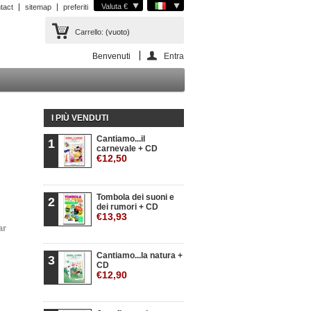
Valuta €
tact
sitemap
preferiti
Carrello:
(vuoto)
Benvenuti
Entra
I PIÙ VENDUTI
Cantiamo...il
1
carnevale + CD
€12,50
Tombola dei suoni e
2
dei rumori + CD
€13,93
ar
Cantiamo...la natura +
3
CD
€12,90