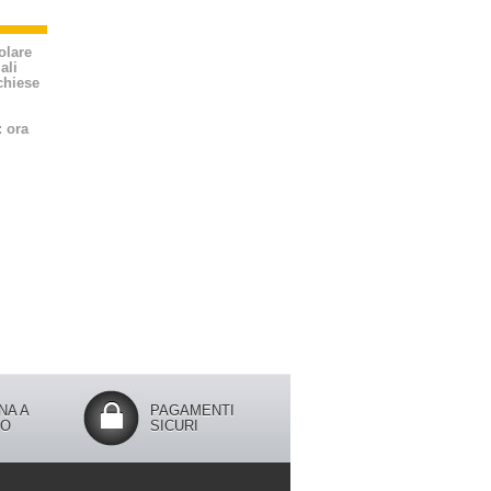
olare
ali
 chiese
: ora
NA A
PAGAMENTI
IO
SICURI