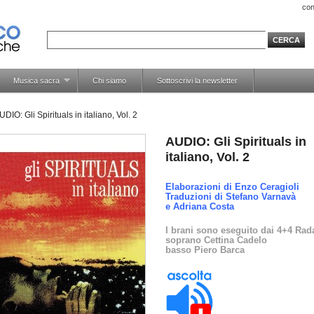
con
Musica sacra
Chi siamo
Sottoscrivi la newsletter
UDIO: Gli Spirituals in italiano, Vol. 2
AUDIO: Gli Spirituals in
italiano, Vol. 2
Elaborazioni di Enzo Ceragioli
Traduzioni di Stefano Varnavà
e Adriana Costa
I brani sono eseguito dai 4+4 Rad
soprano Cettina Cadelo
basso Piero Barca