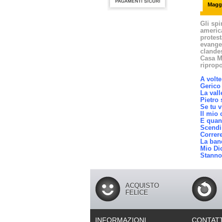
Maggi
Gli spi
america
protest
evangel
clandes
Casa Mu
ripropo
A volte
Gerico 
La vall
Pietro
Se tu v
Il mio 
E quan
Scendi
Correre
La ban
Mio Di
Stanno
ACQUISTO
FELICE
INFORMAZIONI
CONTATT