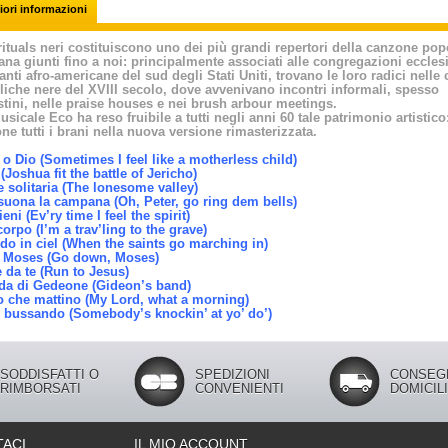
ori informazioni
rituals neri costituiscono uno dei più grandi repertori della canzone pop
na giunti fino a noi: principalmente associati alle congregazioni ecclesi
anti afro-americane del sud degli Stati Uniti, trovano le loro radici nelle
iche nere del XVIII secolo, dove avvenivano incontri informali, spesso
tini, nelle praise houses e nei brush arbour meetings.
sicale Eco ha reso fruibile a tutti negli anni 60 tale patrimonio artistico
ne tutti i brani nella nuova versione rimasterizzata.
 o Dio (Sometimes I feel like a motherless child)
(Joshua fit the battle of Jericho)
e solitaria (The lonesome valley)
 suona la campana (Oh, Peter, go ring dem bells)
ieni (Ev’ry time I feel the spirit)
corpo (I’m a trav’ling to the grave)
do in ciel (When the saints go marching in)
 Moses (Go down, Moses)
 da te (Run to Jesus)
da di Gedeone (Gideon’s band)
o che mattino (My Lord, what a morning)
 bussando (Somebody’s knockin’ at yo’ do’)
SODDISFATTI O
SPEDIZIONI
CONSEG
RIMBORSATI
CONVENIENTI
DOMICIL
ACI
IL MIO ACCOUNT