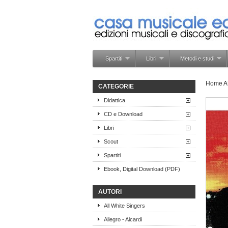
Spartiti
Libri
Metodi e studi
Home
A
CATEGORIE
Didattica
CD e Download
Libri
Scout
Spartiti
Ebook, Digital Download (PDF)
AUTORI
All White Singers
Allegro - Aicardi