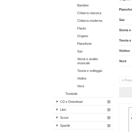
Bambini
Pianofor
Chitarra classica
Sax
Chitarra moderna
Flauto
Storia e
Organo
Teoria e
Pianoforte
Violino
Sax
Storia e analisi
Voce
musicale
Teoria e solfeggio
Violino
« Prec
Voce
Tombole
CD e Download
Libri
Scout
Spartiti