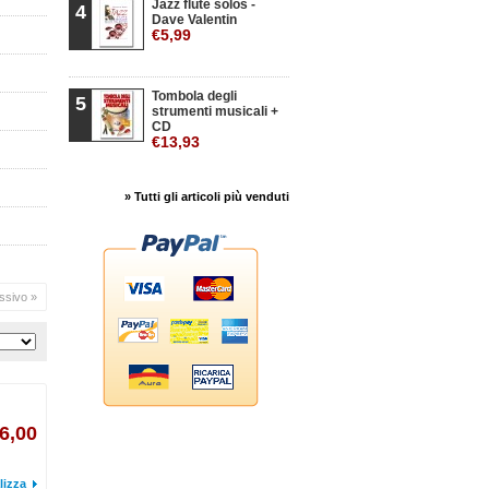
Jazz flute solos -
4
Dave Valentin
€5,99
Tombola degli
5
strumenti musicali +
CD
€13,93
» Tutti gli articoli più venduti
ssivo »
6,00
lizza