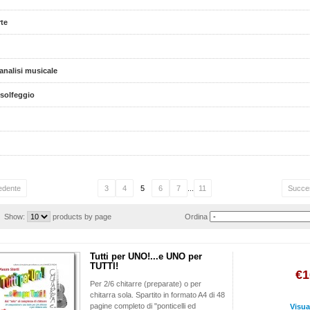
te
 analisi musicale
 solfeggio
edente
3
4
5
6
7
...
11
Succe
Show:
products by page
Ordina
Tutti per UNO!...e UNO per
TUTTI!
€1
Per 2/6 chitarre (preparate) o per
chitarra sola. Spartito in formato A4 di 48
pagine completo di "ponticelli ed
Visua