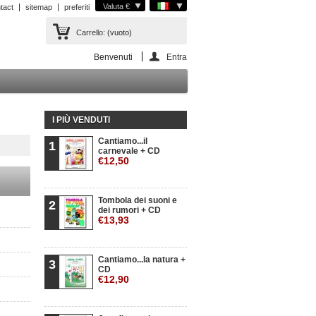
Valuta €
tact
sitemap
preferiti
Carrello:
(vuoto)
Benvenuti
Entra
I PIÙ VENDUTI
Cantiamo...il
1
carnevale + CD
€12,50
Tombola dei suoni e
2
dei rumori + CD
€13,93
Cantiamo...la natura +
3
CD
€12,90