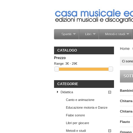
Spartiti
Libri
Metodi e studi
Home
CATALOGO
Prezzo
Ci sono
Range:
3€ - 29€
SOT
CATEGORIE
Bambini
Didattica
Canto e animazione
Chitarra
Educazione motoria e Danze
Chitarr
Fiabe sonore
Flauto
Libri per giocare
Metodi e studi
Organo