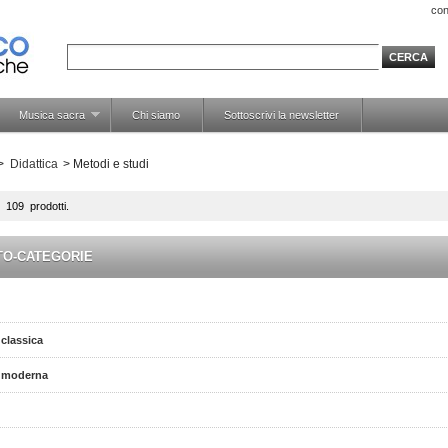
con
Musica sacra
Chi siamo
Sottoscrivi la newsletter
>
Didattica
>
Metodi e studi
 109 prodotti.
TO-CATEGORIE
 classica
a moderna