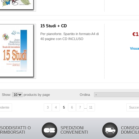
15 Studi + CD
€1
Per pianoforte. Spartito in formato A4 di
40 pagine con CD INCLUSO
Visua
Show:
products by page
Ordina
edente
3
4
5
6
7
...
11
Succe
SODDISFATTI O
SPEDIZIONI
CONSEG
RIMBORSATI
CONVENIENTI
DOMICIL