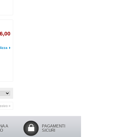
6,00
lizza
ssivo »
NA A
PAGAMENTI
IO
SICURI