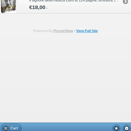
Il signore della musica Libro di 124 pagine, brossura, formato 17 x 24 Per informazioni sull’acquisto di questa pubblicazione contattare il servizio clienti Volonté & Co:ordini@volonte-co.comTel: 02/45473285 - Fax: 02/36596796
€18,00
-
Powered By
PrestaShop
•
View Full Site
Cart