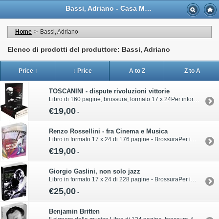
Bassi, Adriano - Casa Musicale Eco
Home
>
Bassi, Adriano
Elenco di prodotti del produttore: Bassi, Adriano
Price ↑
↓ Price
A to Z
Z to A
TOSCANINI - dispute rivoluzioni vittorie
Libro di 160 pagine, brossura, formato 17 x 24 Per informazioni sull’acquisto di questa pubblicazione contattare il servizio clienti Volonté & Co:ordini@volonte-co.comTel: 02/45473285 - Fax: 02/36596796
€19,00
-
Renzo Rossellini - fra Cinema e Musica
Libro in formato 17 x 24 di 176 pagine - BrossuraPer informazioni sull’acquisto di questa pubblicazione contattare il servizio clienti Volonté & Co:ordini@volonte-co.comTel: 02/45473285 - Fax: 02/36596796
€19,00
-
Giorgio Gaslini, non solo jazz
Libro in formato 17 x 24 di 228 pagine - Brossura Per informazioni sull’acquisto di questa pubblicazione contattare il servizio clienti Volonté & Co:ordini@volonte-co.comTel: 02/45473285 - Fax: 02/36596796
€25,00
-
Benjamin Britten