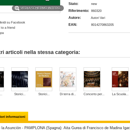
Stato:
new
VEDI A SCHERMO INTERO
Riferimento:
860320
Autore:
Autori Vari
ividi su Facebook
EAN:
8014270863205
to a friend
mpa
tri articoli nella stessa categoria:
..
Storici...
Storici...
Di terra di...
Concerto per...
La Scuola...
ori informazioni
e la Asunciòn - PAMPLONA (Spagna):
Aita Gurea di
Francisco de Madina Igar