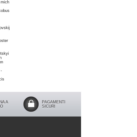
 mich
cobus
kovskij
oster
tskyi
n
en
-
cis
NA A
PAGAMENTI
IO
SICURI