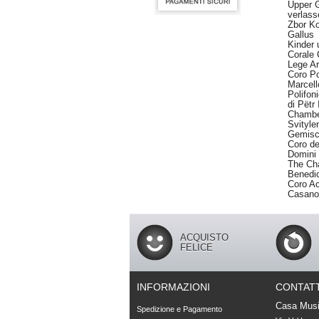
Upper 
verlass
Zbor Ko
Gallus
Kinder 
Corale 
Lege A
Coro Po
Marcell
Polifo
di
Pëtr 
Chamber
Svityl
Gemisc
Coro de
Domini
The Cha
Benedic
Coro A
Casano
ACQUISTO
FELICE
INFORMAZIONI
CONTATT
Casa Musi
Spedizione e Pagamento