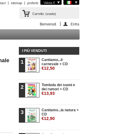
Valuta €
tact
sitemap
preferiti
Carrello:
(vuoto)
Benvenuti
Entra
I PIÙ VENDUTI
nale
Cantiamo...il
1
carnevale + CD
€12,50
Tombola dei suoni e
2
dei rumori + CD
€13,93
Cantiamo...la natura +
3
CD
€12,90