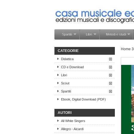
Spartiti
Libri
Metodi e studi
Home
3
CATEGORIE
Didattica
CD e Download
Libri
Scout
Spartiti
Ebook, Digital Download (PDF)
AUTORI
All White Singers
Allegro - Aicardi