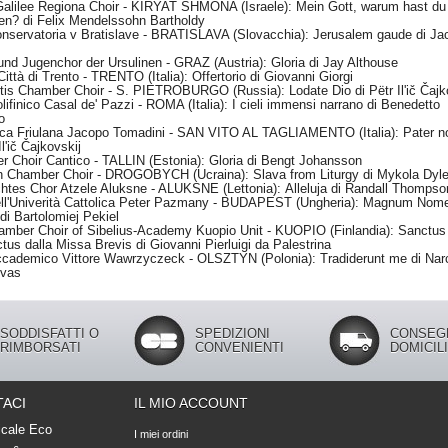
Galilee Regiona Choir - KIRYAT SHMONA (Israele):
Mein Gott, warum hast du
en? di
Felix Mendelssohn Bartholdy
nservatoria v Bratislave - BRATISLAVA (Slovacchia):
Jerusalem gaude di
Ja
und Jugenchor der Ursulinen - GRAZ (Austria):
Gloria di
Jay Althouse
Città di Trento - TRENTO (Italia):
Offertorio di
Giovanni Giorgi
rtis Chamber Choir - S. PIETROBURGO (Russia):
Lodate Dio di
Pëtr Il'ič Čaj
lifinico Casal de' Pazzi - ROMA (Italia):
I cieli immensi narrano di
Benedetto
o
nica Friulana Jacopo Tomadini - SAN VITO AL TAGLIAMENTO (Italia):
Pater n
Il'ič Čajkovskij
 Choir Cantico - TALLIN (Estonia):
Gloria di
Bengt Johansson
en Chamber Choir - DROGOBYCH (Ucraina):
Slava from Liturgy di
Mykola Dyle
htes Chor Atzele Aluksne - ALUKSNE (Lettonia):
Alleluja di
Randall Thompso
ll'Univerità Cattolica Peter Pazmany - BUDAPEST (Ungheria):
Magnum Nom
 di
Bartolomiej Pekiel
mber Choir of Sibelius-Academy Kuopio Unit - KUOPIO (Finlandia):
Sanctus 
tus dalla Missa Brevis di
Giovanni Pierluigi da Palestrina
ccademico Vittore Wawrzyczeck - OLSZTYN (Polonia):
Tradiderunt me di
Nar
vas
SODDISFATTI O
SPEDIZIONI
CONSEG
RIMBORSATI
CONVENIENTI
DOMICIL
ACI
IL MIO ACCOUNT
cale Eco
I miei ordini