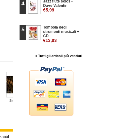
Jazz flute solos -
4
Dave Valentin
€5,99
Tombola degli
5
strumenti musicali +
CD
€13,93
» Tutti gli articoli più venduti
Storici...
I colori...
Antichi...
L'arte della...
Sinfonie e...
L
zabál