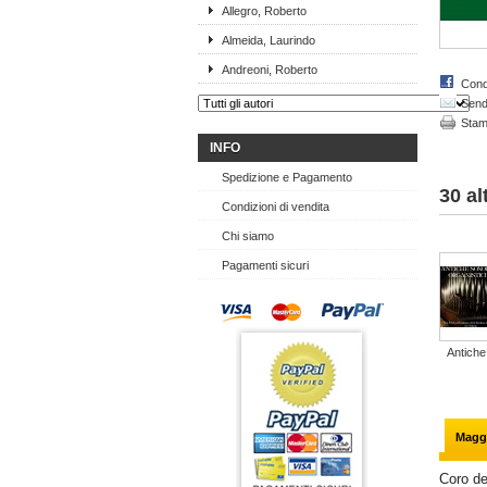
Allegro, Roberto
Almeida, Laurindo
Andreoni, Roberto
Cond
Send 
Sta
INFO
Spedizione e Pagamento
30 al
Condizioni di vendita
Chi siamo
Pagamenti sicuri
Antiche.
Maggi
Coro d