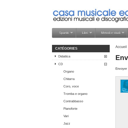
Spartiti
Libri
Metodi e studi
Accueil
CATÉGORIES
Env
Didattica
CD
Envoyer c
Organo
Chitarra
Coro, voce
Tromba e organo
Contrabbasso
Pianoforte
Vari
Jazz