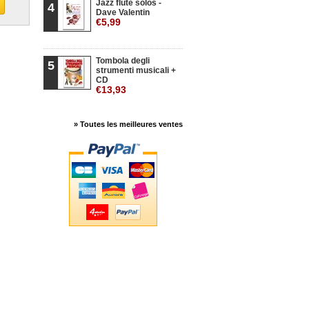
Jazz flute solos -
4
Dave Valentin
€5,99
Tombola degli
5
strumenti musicali +
CD
€13,93
» Toutes les meilleures ventes