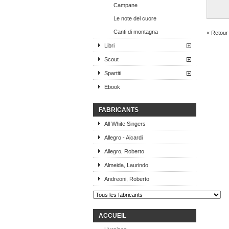
Campane
Le note del cuore
Canti di montagna
« Retour 
Libri
Scout
Spartiti
Ebook
FABRICANTS
All White Singers
Allegro - Aicardi
Allegro, Roberto
Almeida, Laurindo
Andreoni, Roberto
ACCUEIL