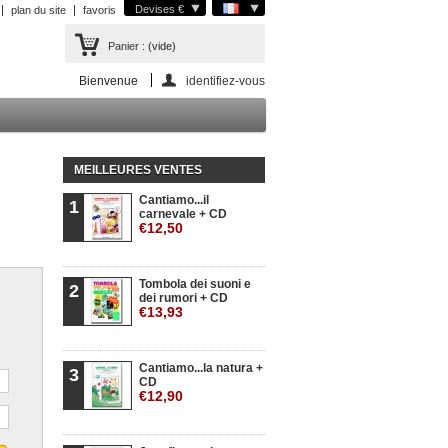
Devises €
plan du site
favoris
Panier :
(vide)
Bienvenue
identifiez-vous
MEILLEURES VENTES
Cantiamo...il
1
carnevale + CD
€12,50
Tombola dei suoni e
2
dei rumori + CD
€13,93
Cantiamo...la natura +
3
CD
€12,90