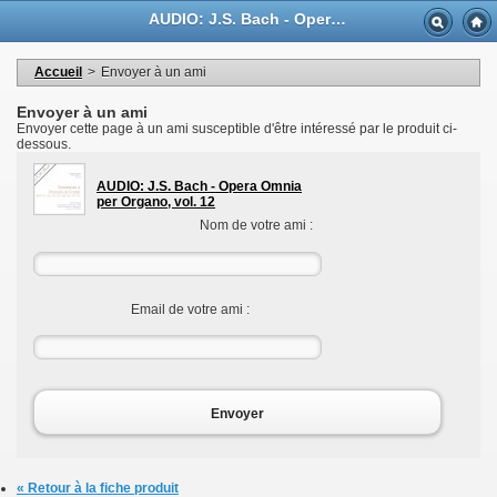
Langue
AUDIO: J.S. Bach - Opera Omnia per Organo, vol. 12 - Casa Musicale Eco
Devise
Bienvenue dans votre compte
Mes informations personnelles
Accueil
>
Envoyer à un ami
Mes commandes
Mes adresses
Envoyer à un ami
Mes bons de réductions
Envoyer cette page à un ami susceptible d'être intéressé par le produit ci-
Déconnexion
dessous.
AUDIO: J.S. Bach - Opera Omnia
per Organo, vol. 12
Nom de votre ami :
Email de votre ami :
Envoyer
« Retour à la fiche produit