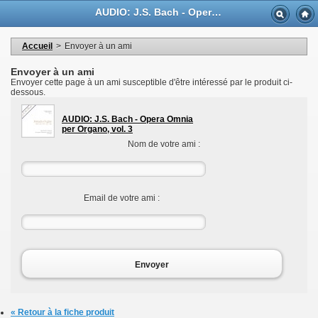
Langue
AUDIO: J.S. Bach - Opera Omnia per Organo, vol. 3 - Casa Musicale Eco
Devise
Bienvenue dans votre compte
Mes informations personnelles
Accueil
>
Envoyer à un ami
Mes commandes
Mes adresses
Envoyer à un ami
Mes bons de réductions
Envoyer cette page à un ami susceptible d'être intéressé par le produit ci-
Déconnexion
dessous.
AUDIO: J.S. Bach - Opera Omnia
per Organo, vol. 3
Nom de votre ami :
Email de votre ami :
Envoyer
« Retour à la fiche produit