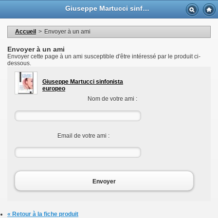
Langue
Giuseppe Martucci sinfonista europeo - Casa Musicale Eco
Devise
Bienvenue dans votre compte
Mes informations personnelles
Accueil
>
Envoyer à un ami
Mes commandes
Mes adresses
Envoyer à un ami
Mes bons de réductions
Envoyer cette page à un ami susceptible d'être intéressé par le produit ci-
Déconnexion
dessous.
Giuseppe Martucci sinfonista
europeo
Nom de votre ami :
Email de votre ami :
Envoyer
« Retour à la fiche produit