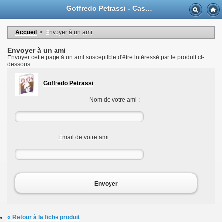
Langue
Goffredo Petrassi - Casa Musicale Eco
Devise
Bienvenue dans votre compte
Mes informations personnelles
Accueil
>
Envoyer à un ami
Mes commandes
Mes adresses
Envoyer à un ami
Mes bons de réductions
Envoyer cette page à un ami susceptible d'être intéressé par le produit ci-
Déconnexion
dessous.
Goffredo Petrassi
Nom de votre ami :
Email de votre ami :
Envoyer
« Retour à la fiche produit