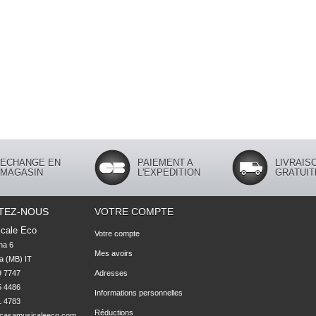
ECHANGE EN
PAIEMENT A
LIVRAIS
MAGASIN
L'EXPEDITION
GRATUIT
TEZ-NOUS
VOTRE COMPTE
cale Eco
Votre compte
na 6

Mes avoirs
 (MB) IT

 7747 

Adresses
 4486 

Informations personnelles
1 4783
Réductions
casamusicaleeco.com