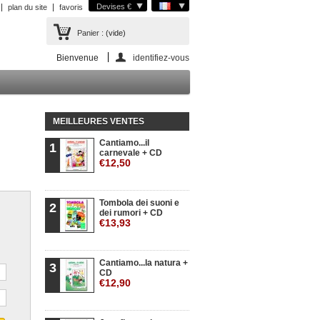
Devises €
plan du site
favoris
Panier :
(vide)
Bienvenue
identifiez-vous
MEILLEURES VENTES
Cantiamo...il
1
carnevale + CD
€12,50
Tombola dei suoni e
2
dei rumori + CD
€13,93
Cantiamo...la natura +
3
CD
€12,90