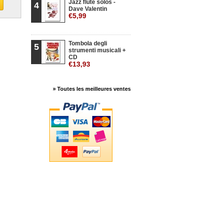
Jazz flute solos -
4
Dave Valentin
€5,99
Tombola degli
5
strumenti musicali +
CD
€13,93
» Toutes les meilleures ventes