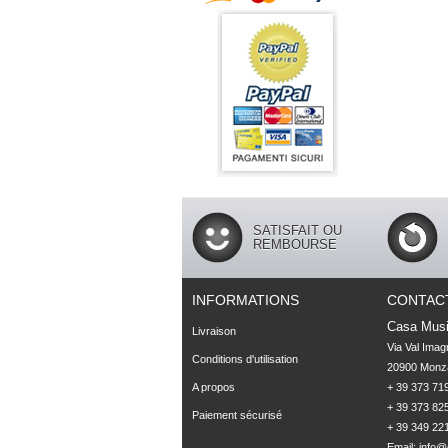
SATISFAIT OU
REMBOURSE
INFORMATIONS
CONTAC
Casa Musi
Livraison
Via Val Imag
Conditions d'utilisation
20900 Monza
A propos
+ 39 373 719
+ 39 373 825
Paiement sécurisé
+ 39 349 22
Email:
info@