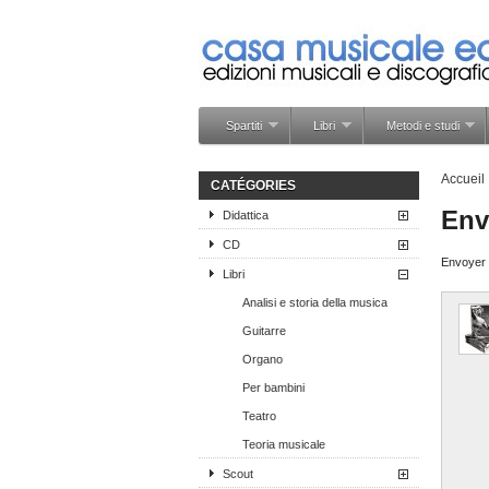
Spartiti
Libri
Metodi e studi
Accueil
CATÉGORIES
Env
Didattica
CD
Envoyer c
Libri
Analisi e storia della musica
Guitarre
Organo
Per bambini
Teatro
Teoria musicale
Scout