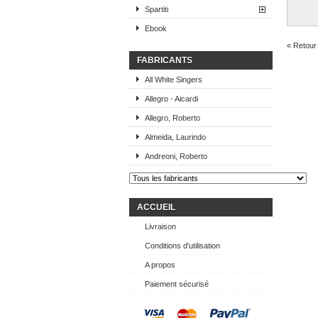
Spartiti
Ebook
« Retour 
FABRICANTS
All White Singers
Allegro - Aicardi
Allegro, Roberto
Almeida, Laurindo
Andreoni, Roberto
ACCUEIL
Livraison
Conditions d'utilisation
A propos
Paiement sécurisé