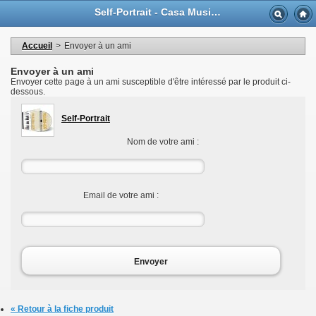
Langue
Self-Portrait - Casa Musicale Eco
Devise
Bienvenue dans votre compte
Mes informations personnelles
Accueil
>
Envoyer à un ami
Mes commandes
Mes adresses
Envoyer à un ami
Mes bons de réductions
Envoyer cette page à un ami susceptible d'être intéressé par le produit ci-
Déconnexion
dessous.
Self-Portrait
Nom de votre ami :
Email de votre ami :
Envoyer
« Retour à la fiche produit