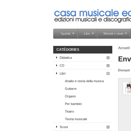
Spartiti
Libri
Metodi e studi
Accueil
CATÉGORIES
Env
Didattica
CD
Envoyer c
Libri
Analisi e storia della musica
Guitarre
Organo
Per bambini
Teatro
Teoria musicale
Scout