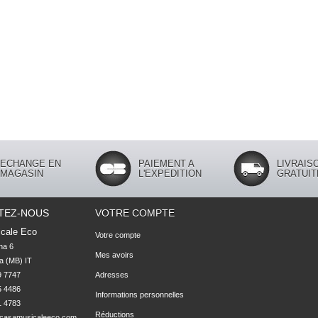
ECHANGE EN
PAIEMENT A
LIVRAIS
MAGASIN
L'EXPEDITION
GRATUIT
TEZ-NOUS
VOTRE COMPTE
cale Eco
Votre compte
na 6

Mes avoirs
 (MB) IT

 7747 

Adresses
 4486 

Informations personnelles
1 4783
Réductions
casamusicaleeco.com