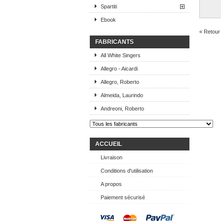
Spartiti
Ebook
« Retour 
FABRICANTS
All White Singers
Allegro - Aicardi
Allegro, Roberto
Almeida, Laurindo
Andreoni, Roberto
ACCUEIL
Livraison
Conditions d'utilisation
A propos
Paiement sécurisé