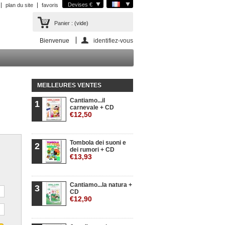
Devises €
plan du site
favoris
Panier :
(vide)
Bienvenue
identifiez-vous
MEILLEURES VENTES
Cantiamo...il
1
carnevale + CD
€12,50
Tombola dei suoni e
2
dei rumori + CD
€13,93
Cantiamo...la natura +
3
CD
€12,90