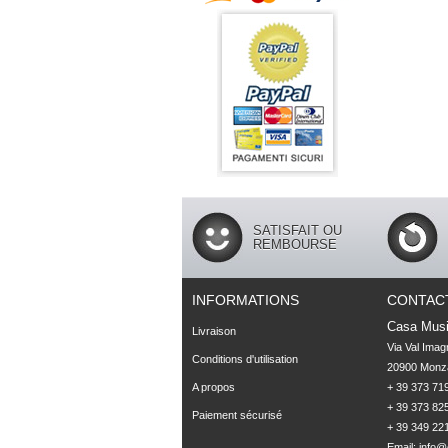
SATISFAIT OU
REMBOURSE
INFORMATIONS
CONTAC
Casa Musi
Livraison
Via Val Imag
Conditions d'utilisation
20900 Monza
A propos
+ 39 373 719
+ 39 373 825
Paiement sécurisé
+ 39 349 22
Email:
info@