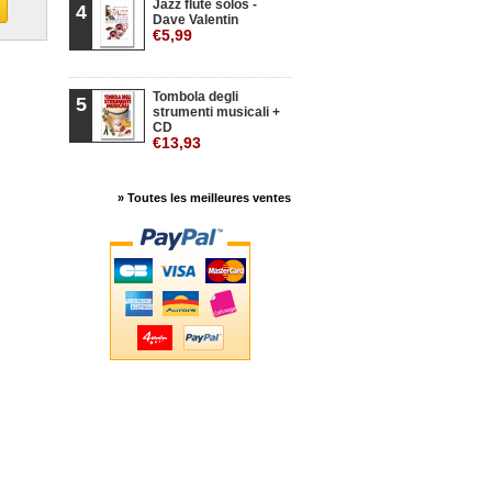
Jazz flute solos -
4
Dave Valentin
€5,99
Tombola degli
5
strumenti musicali +
CD
€13,93
» Toutes les meilleures ventes