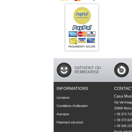
SATISFAIT OU
REMBOURSE
INFORMATIONS
CONTAC
Casa Musi
Livraison
Via Val Imag
Conditions d'utilisation
20900 Monza
A propos
+ 39 373 719
+ 39 373 825
Paiement sécurisé
+ 39 349 22
Email:
info@