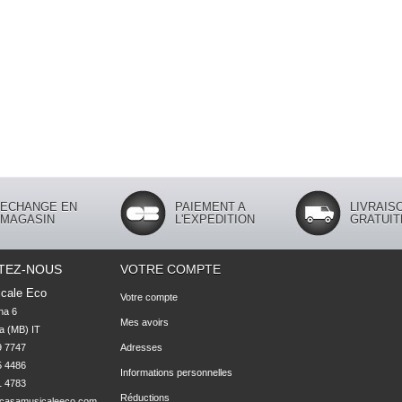
ECHANGE EN
PAIEMENT A
LIVRAIS
MAGASIN
L'EXPEDITION
GRATUIT
TEZ-NOUS
VOTRE COMPTE
cale Eco
Votre compte
na 6

Mes avoirs
 (MB) IT

 7747 

Adresses
 4486 

Informations personnelles
1 4783
Réductions
casamusicaleeco.com