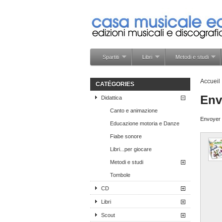
Spartiti
Libri
Metodi e studi
Accueil
CATÉGORIES
Env
Didattica
Canto e animazione
Envoyer c
Educazione motoria e Danze
Fiabe sonore
Libri...per giocare
Metodi e studi
Tombole
CD
Libri
Scout