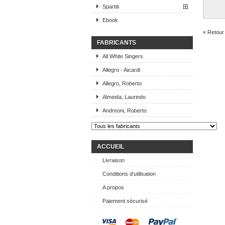
Spartiti
Ebook
« Retour 
FABRICANTS
All White Singers
Allegro - Aicardi
Allegro, Roberto
Almeida, Laurindo
Andreoni, Roberto
ACCUEIL
Livraison
Conditions d'utilisation
A propos
Paiement sécurisé