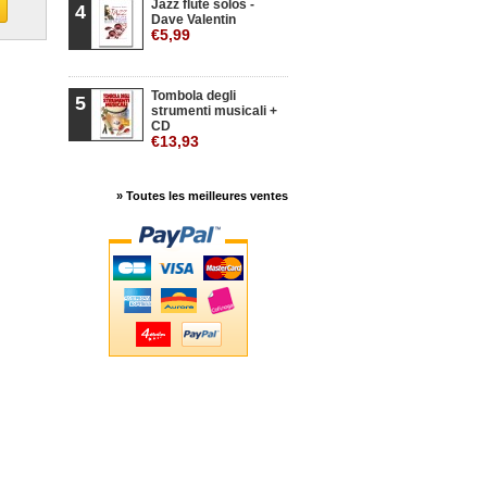
Jazz flute solos -
4
Dave Valentin
€5,99
Tombola degli
5
strumenti musicali +
CD
€13,93
» Toutes les meilleures ventes