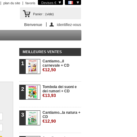
Devises €
plan du site
favoris
Panier :
(vide)
Bienvenue
identifiez-vous
MEILLEURES VENTES
Cantiamo...il
1
carnevale + CD
€12,50
Tombola dei suoni e
2
dei rumori + CD
€13,93
Cantiamo...la natura +
3
CD
€12,90