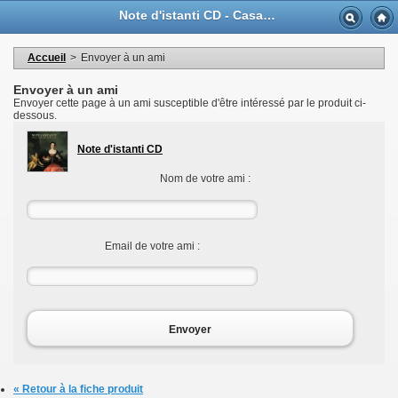
Langue
Note d'istanti CD - Casa Musicale Eco
Devise
Bienvenue dans votre compte
Mes informations personnelles
Accueil
>
Envoyer à un ami
Mes commandes
Mes adresses
Envoyer à un ami
Mes bons de réductions
Envoyer cette page à un ami susceptible d'être intéressé par le produit ci-
Déconnexion
dessous.
Note d'istanti CD
Nom de votre ami :
Email de votre ami :
Envoyer
« Retour à la fiche produit