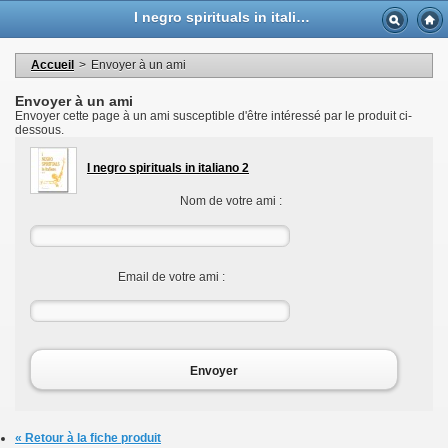
Langue
I negro spirituals in italiano 2 - Casa Musicale Eco
Devise
Bienvenue dans votre compte
Mes informations personnelles
Accueil
>
Envoyer à un ami
Mes commandes
Mes adresses
Envoyer à un ami
Mes bons de réductions
Envoyer cette page à un ami susceptible d'être intéressé par le produit ci-
Déconnexion
dessous.
I negro spirituals in italiano 2
Nom de votre ami :
Email de votre ami :
Envoyer
« Retour à la fiche produit