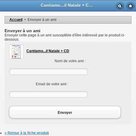
Langue
Cantiamo...il Natale + CD - Casa Musicale Eco
Devise
Bienvenue dans votre compte
Mes informations personnelles
Accueil
>
Envoyer à un ami
Mes commandes
Mes adresses
Envoyer à un ami
Mes bons de réductions
Envoyer cette page à un ami susceptible d'être intéressé par le produit ci-
Déconnexion
dessous.
Cantiamo...il Natale + CD
Nom de votre ami :
Email de votre ami :
Envoyer
« Retour à la fiche produit