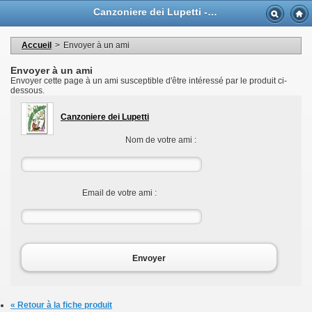
Langue
Canzoniere dei Lupetti - Casa Musicale Eco
Devise
Bienvenue dans votre compte
Mes informations personnelles
Accueil
>
Envoyer à un ami
Mes commandes
Mes adresses
Envoyer à un ami
Mes bons de réductions
Envoyer cette page à un ami susceptible d'être intéressé par le produit ci-
Déconnexion
dessous.
Canzoniere dei Lupetti
Nom de votre ami :
Email de votre ami :
Envoyer
« Retour à la fiche produit