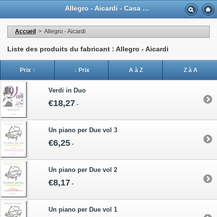
Allegro - Aicardi - Casa Musicale Eco
Accueil
>
Allegro - Aicardi
Liste des produits du fabricant : Allegro - Aicardi
Prix ↑
↓ Prix
A à Z
Z à A
Verdi in Duo
€18,27
-
Un piano per Due vol 3
€6,25
-
Un piano per Due vol 2
€8,17
-
Un piano per Due vol 1