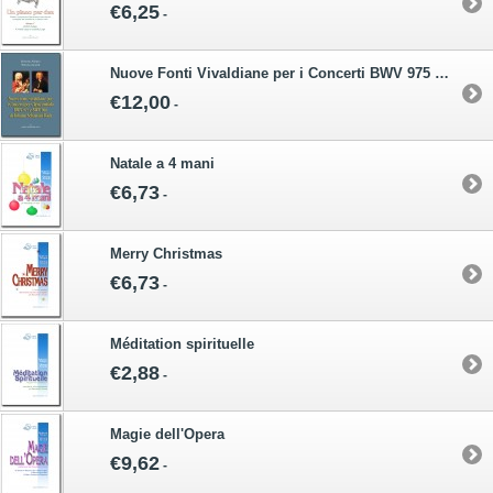
€6,25
-
Nuove Fonti Vivaldiane per i Concerti BWV 975 e 980 di J.S.Bach
€12,00
-
Natale a 4 mani
€6,73
-
Merry Christmas
€6,73
-
Méditation spirituelle
€2,88
-
Magie dell'Opera
€9,62
-