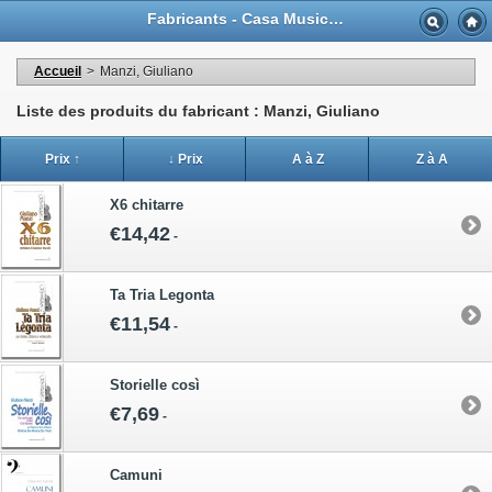
Fabricants - Casa Musicale Eco
Accueil
>
Manzi, Giuliano
Liste des produits du fabricant : Manzi, Giuliano
Prix ↑
↓ Prix
A à Z
Z à A
X6 chitarre
€14,42
-
Ta Tria Legonta
€11,54
-
Storielle così
€7,69
-
Camuni