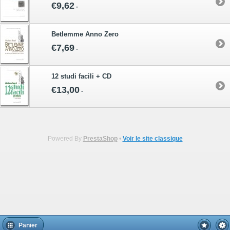
€9,62
-
Betlemme Anno Zero
€7,69
-
12 studi facili + CD
€13,00
-
Powered By
PrestaShop
•
Voir le site classique
Panier