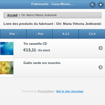
Fabricants - Casa Musicale Eco
Accueil
>
Ori: Maria Vittoria Jedlowski
Liste des produits du fabricant : Ori: Maria Vittoria Jedlowski
Prix ↑
↓ Prix
A à Z
Z à A
Tre caravelle CD
€13,11
-
En stock
Giallo verde oro muschio
Powered By
PrestaShop
•
Voir le site classique