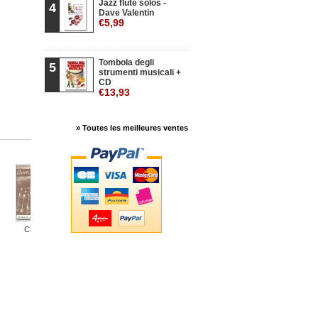
Jazz flute solos -
4
Dave Valentin
€5,99
Tombola degli
5
strumenti musicali +
CD
€13,93
» Toutes les meilleures ventes
Canti...
Spirituals...
Spirituals...
Canti alla...
Missa Votiva
A