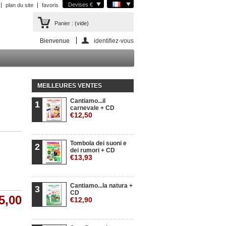
Devises €
plan du site
favoris
Panier :
(vide)
Bienvenue
identifiez-vous
MEILLEURES VENTES
Cantiamo...il
1
carnevale + CD
€12,50
Tombola dei suoni e
2
dei rumori + CD
€13,93
Cantiamo...la natura +
3
CD
5,00
€12,90