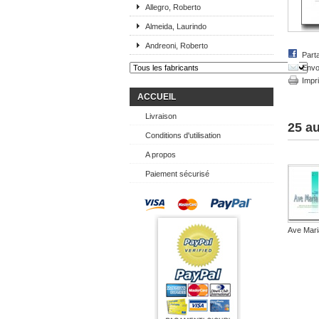
Allegro, Roberto
Almeida, Laurindo
Andreoni, Roberto
Part
Envo
Impr
ACCUEIL
Livraison
25 au
Conditions d'utilisation
A propos
Paiement sécurisé
Ave Maria