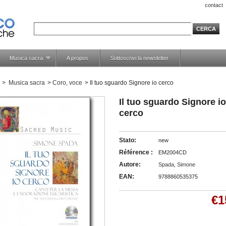
contact
Musica sacra
A propos
Sottoscrivi la newsletter
>
Musica sacra
>
Coro, voce
>
Il tuo sguardo Signore io cerco
Il tuo sguardo Signore io
cerco
Stato:
new
Référence :
EM2004CD
Autore:
Spada, Simone
EAN:
9788860535375
€1