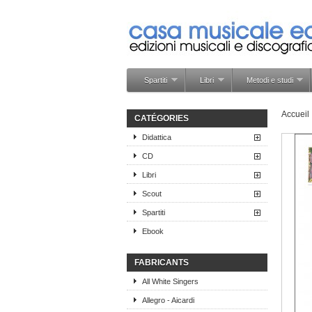
Spartiti
Libri
Metodi e studi
Accueil
CATÉGORIES
Didattica
CD
Libri
Scout
Spartiti
Ebook
FABRICANTS
All White Singers
Allegro - Aicardi