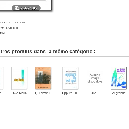
AGRANDIR
ager sur Facebook
yer à un ami
imer
tres produits dans la même catégorie :
...
Ave Maria
Qui dove Tu...
Eppure Tu...
Alle...
Sei grande...