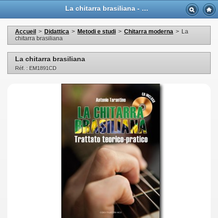
La chitarra brasiliana - Casa Musicale Eco
Accueil
>
Didattica
>
Metodi e studi
>
Chitarra moderna
>
La
chitarra brasiliana
La chitarra brasiliana
Réf. : EM1891CD