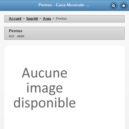
Pentas - Casa Musicale Eco
Accueil
>
Spartiti
>
Arpa
>
Pentas
Pentas
Réf. : AMM