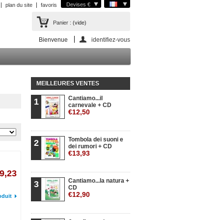
Devises €
plan du site
favoris
Panier :
(vide)
Bienvenue
identifiez-vous
MEILLEURES VENTES
Cantiamo...il
1
carnevale + CD
€12,50
Tombola dei suoni e
2
dei rumori + CD
€13,93
9,23
Cantiamo...la natura +
3
CD
€12,90
oduit