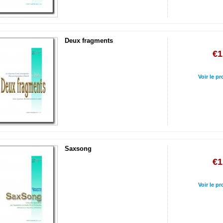
Deux fragments
€1
Voir le pr
Saxsong
€1
Voir le pr