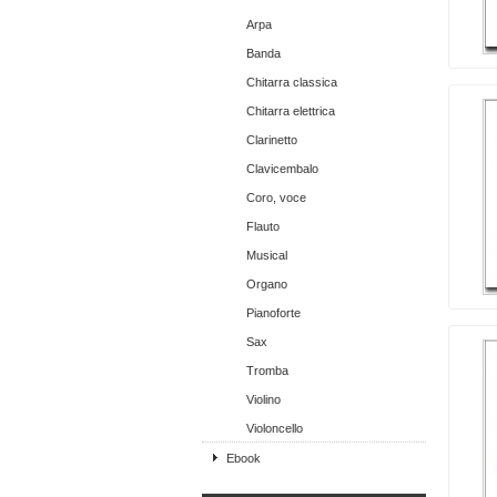
Arpa
Banda
Chitarra classica
Chitarra elettrica
Clarinetto
Clavicembalo
Coro, voce
Flauto
Musical
Organo
Pianoforte
Sax
Tromba
Violino
Violoncello
Ebook