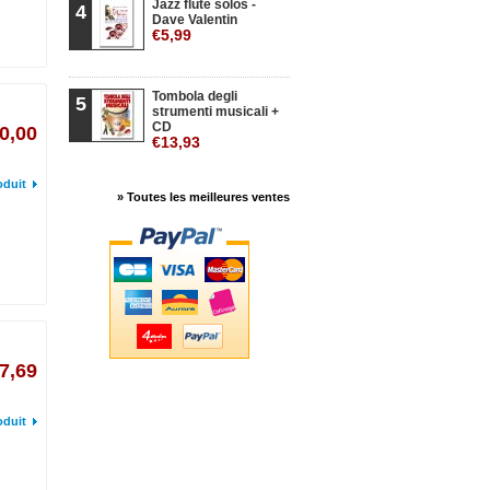
Jazz flute solos -
4
Dave Valentin
€5,99
Tombola degli
5
strumenti musicali +
CD
0,00
€13,93
oduit
» Toutes les meilleures ventes
7,69
oduit