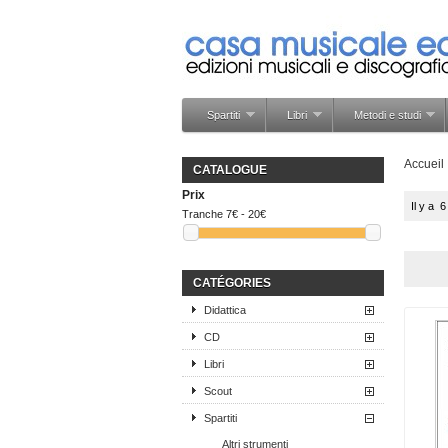
Spartiti
Libri
Metodi e studi
Accueil
CATALOGUE
Prix
Il y a 6
Tranche
7€ - 20€
CATÉGORIES
Didattica
CD
Libri
Scout
Spartiti
Altri strumenti