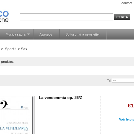
contact
Musica sacra
A propos
Sottoscrivi la newsletter
>
Spartiti
>
Sax
 produits.
Tri
La vendemmia op. 26/Z
€1
Voir le pr