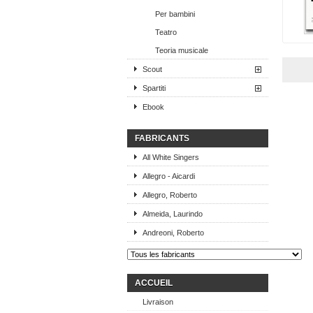
Per bambini
Teatro
Teoria musicale
Scout
Spartiti
Ebook
FABRICANTS
All White Singers
Allegro - Aicardi
Allegro, Roberto
Almeida, Laurindo
Andreoni, Roberto
ACCUEIL
Livraison