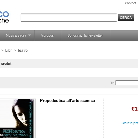
contact
Musica sacra
A propos
Sottoscrivi la newsletter
>
Libri
>
Teatro
 produit.
Tri
Propedeutica all'arte scenica
€1
Voir le pr