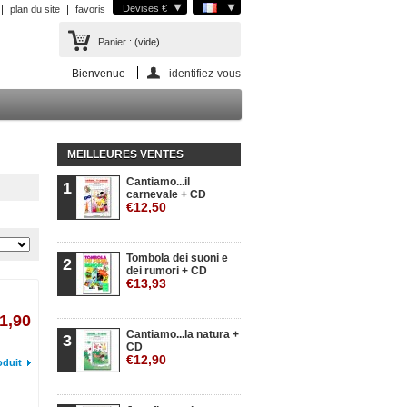
Devises €
plan du site
favoris
Panier :
(vide)
Bienvenue
identifiez-vous
MEILLEURES VENTES
Cantiamo...il
1
carnevale + CD
€12,50
Tombola dei suoni e
2
dei rumori + CD
€13,93
1,90
Cantiamo...la natura +
3
CD
€12,90
oduit