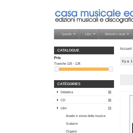
Spartiti
Libri
Metodi e studi
Accueil
CATALOGUE
Prix
Il y a 1
Tranche
11€ - 12€
CATÉGORIES
Didattica
CD
Libri
Analisi e storia della musica
Guitarre
Organo