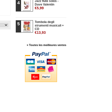
Jazz flute solos -
4
Dave Valentin
€5,99
Tombola degli
5
strumenti musicali +
CD
€13,93
» Toutes les meilleures ventes