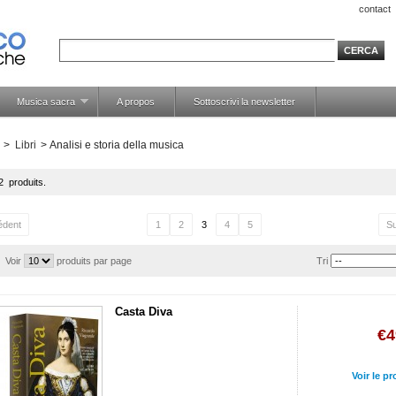
contact
Musica sacra
A propos
Sottoscrivi la newsletter
>
Libri
>
Analisi e storia della musica
62 produits.
édent
1
2
3
4
5
Su
Voir
produits par page
Tri
Casta Diva
€4
Voir le pr