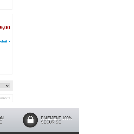
9,00
oduit
ivant »
ON
PAIEMENT 100%
E
SECURISE