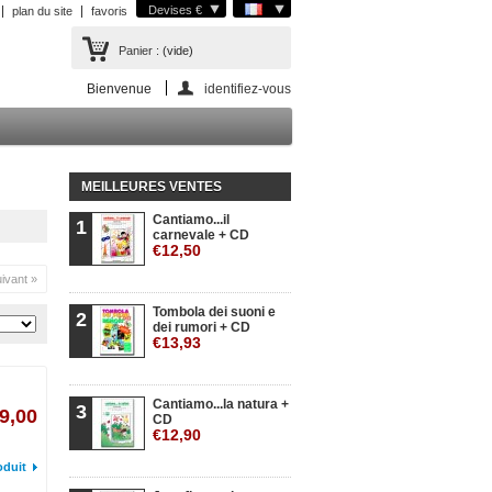
Devises €
plan du site
favoris
Panier :
(vide)
Bienvenue
identifiez-vous
MEILLEURES VENTES
Cantiamo...il
1
carnevale + CD
€12,50
ivant »
Tombola dei suoni e
2
dei rumori + CD
€13,93
Cantiamo...la natura +
3
9,00
CD
€12,90
oduit