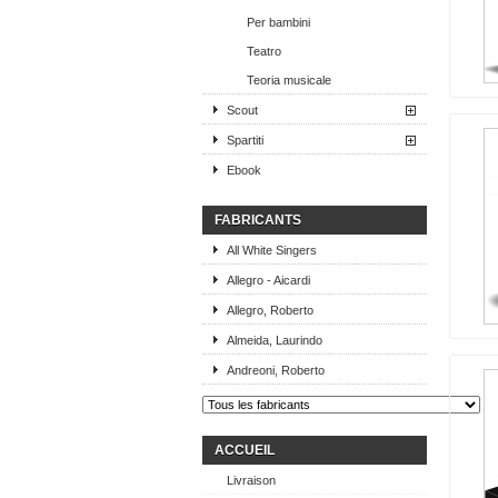
Per bambini
Teatro
Teoria musicale
Scout
Spartiti
Ebook
FABRICANTS
All White Singers
Allegro - Aicardi
Allegro, Roberto
Almeida, Laurindo
Andreoni, Roberto
ACCUEIL
Livraison