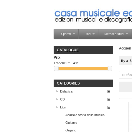
Spartiti
Libri
Metodi e studi
Accueil
CATALOGUE
Prix
Il y a 
Tranche
6€ - 49€
« Préc
CATÉGORIES
Didattica
CD
Libri
Analisi e storia della musica
Guitarre
Organo