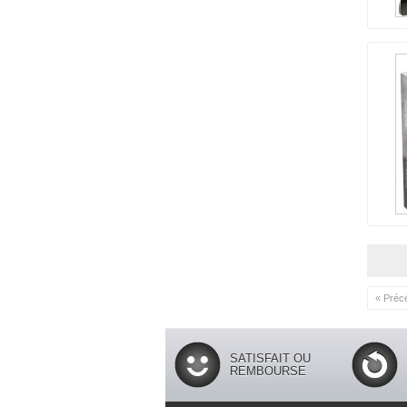
« Préc
SATISFAIT OU
REMBOURSE