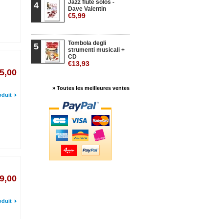
Jazz flute solos -
4
Dave Valentin
€5,99
Tombola degli
5
strumenti musicali +
CD
€13,93
5,00
» Toutes les meilleures ventes
oduit
9,00
oduit