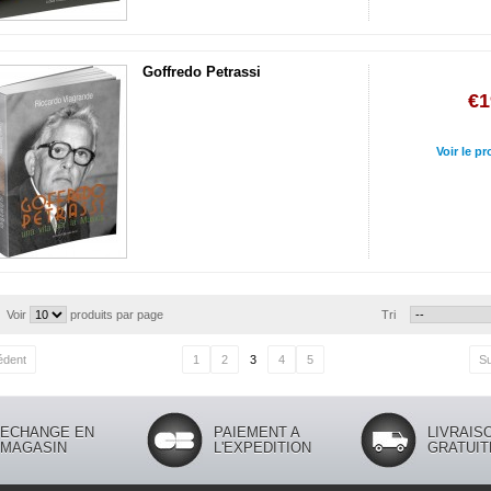
Goffredo Petrassi
€1
Voir le pr
Voir
produits par page
Tri
édent
1
2
3
4
5
Su
ECHANGE EN
PAIEMENT A
LIVRAIS
MAGASIN
L'EXPEDITION
GRATUIT