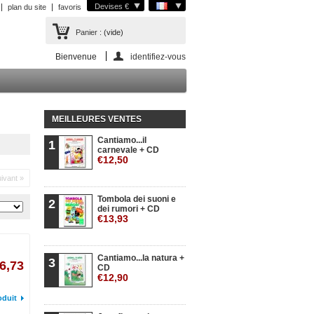
Devises €
plan du site
favoris
Panier :
(vide)
Bienvenue
identifiez-vous
MEILLEURES VENTES
Cantiamo...il
1
carnevale + CD
€12,50
ivant »
Tombola dei suoni e
2
dei rumori + CD
€13,93
Cantiamo...la natura +
3
6,73
CD
€12,90
oduit