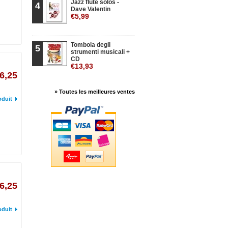
Jazz flute solos -
4
Dave Valentin
€5,99
Tombola degli
5
strumenti musicali +
CD
€13,93
6,25
» Toutes les meilleures ventes
oduit
6,25
oduit