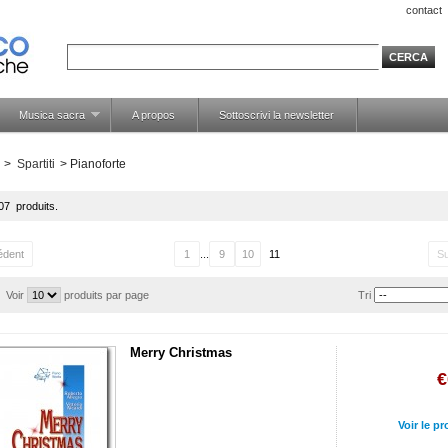
contact
Musica sacra
A propos
Sottoscrivi la newsletter
>
Spartiti
>
Pianoforte
107 produits.
édent
1
...
9
10
11
Su
Voir
produits par page
Tri
Merry Christmas
€
Voir le pr