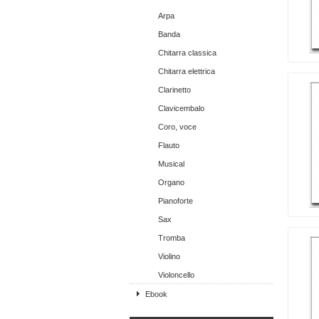
Arpa
Banda
Chitarra classica
Chitarra elettrica
Clarinetto
Clavicembalo
Coro, voce
Flauto
Musical
Organo
Pianoforte
Sax
Tromba
Violino
Violoncello
Ebook