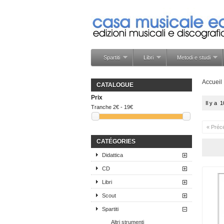
Spartiti
Libri
Metodi e studi
Accueil
CATALOGUE
Prix
Il y a 
Tranche
2€ - 19€
« Préc
CATÉGORIES
Didattica
CD
Libri
Scout
Spartiti
Altri strumenti