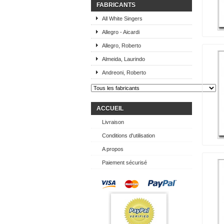
FABRICANTS
All White Singers
Allegro - Aicardi
Allegro, Roberto
Almeida, Laurindo
Andreoni, Roberto
ACCUEIL
Livraison
Conditions d'utilisation
A propos
Paiement sécurisé