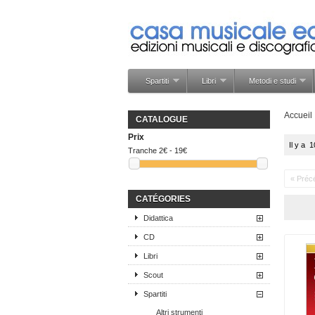
Spartiti
Libri
Metodi e studi
Accueil
CATALOGUE
Prix
Il y a 
Tranche
2€ - 19€
« Préc
CATÉGORIES
Didattica
CD
Libri
Scout
Spartiti
Altri strumenti