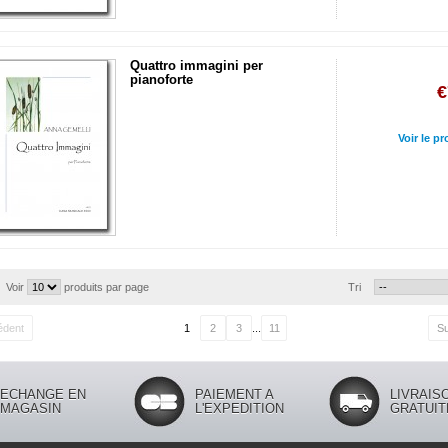
Quattro immagini per
pianoforte
€
Voir le pr
Voir
produits par page
Tri
édent
1
2
3
...
11
Su
ECHANGE EN
PAIEMENT A
LIVRAIS
MAGASIN
L'EXPEDITION
GRATUIT