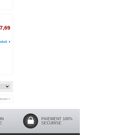
7,69
oduit
ivant »
ON
PAIEMENT 100%
E
SECURISE