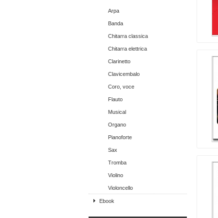
Arpa
Banda
Chitarra classica
Chitarra elettrica
Clarinetto
Clavicembalo
Coro, voce
Flauto
Musical
Organo
Pianoforte
Sax
Tromba
Violino
Violoncello
Ebook