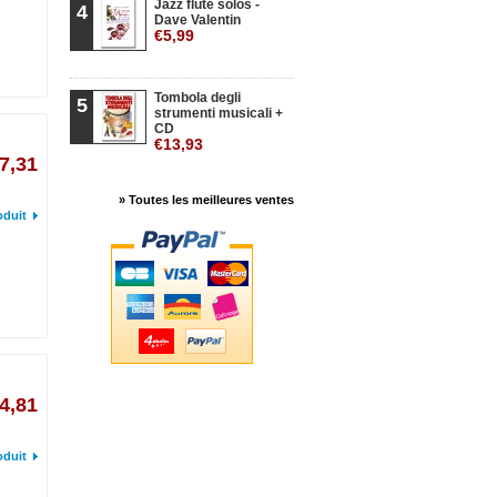
Jazz flute solos -
4
Dave Valentin
€5,99
Tombola degli
5
strumenti musicali +
CD
€13,93
7,31
» Toutes les meilleures ventes
oduit
4,81
oduit