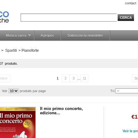
contact
Musica sacra
A propos
Sottoscrivi la newsletter
>
Spartiti
>
Pianoforte
107 produits.
édent
1
2
3
...
11
Su
Voir
produits par page
Tri
Il mio primo concerto,
edizione...
€1
Voir le pr