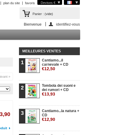
Devises €
plan du site
favoris
Panier :
(vide)
Bienvenue
identifiez-vous
MEILLEURES VENTES
Cantiamo...il
1
carnevale + CD
€12,50
ivant »
Tombola dei suoni e
2
dei rumori + CD
€13,93
Cantiamo...la natura +
3
3,90
CD
€12,90
oduit