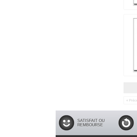
« Préc
SATISFAIT OU
REMBOURSE