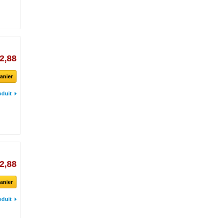
2,88
anier
oduit
2,88
anier
oduit