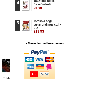
Jazz flute solos -
4
Dave Valentin
€5,99
Tombola degli
5
strumenti musicali +
CD
€13,93
» Toutes les meilleures ventes
AUDIO: I...
AUDIO:...
L'arte della...
AUDIO:...
AUDIO:...
AUDI