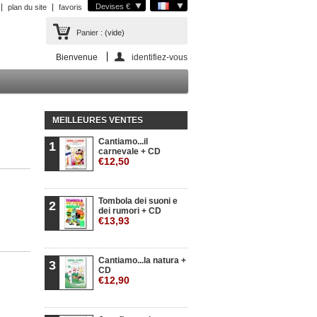
Devises €
plan du site
favoris
Panier :
(vide)
Bienvenue
identifiez-vous
MEILLEURES VENTES
Cantiamo...il
1
carnevale + CD
€12,50
Tombola dei suoni e
2
dei rumori + CD
€13,93
Cantiamo...la natura +
3
CD
€12,90