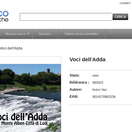
contact
Musica sacra
A propos
Sottoscrivi la newsletter
Voci dell'Adda
Voci dell'Adda
Stato:
new
Référence :
860323
Autore:
Autori Vari
EAN:
8014270863236