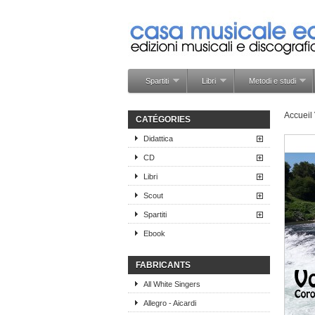
Spartiti
Libri
Metodi e studi
Accueil
CATÉGORIES
Didattica
CD
Libri
Scout
Spartiti
Ebook
FABRICANTS
All White Singers
Allegro - Aicardi