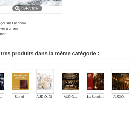
AGRANDIR
ager sur Facebook
yer à un ami
imer
tres produits dans la même catégorie :
..
Storici...
AUDIO: Di...
AUDIO:...
La Scuola...
AUDIO:...