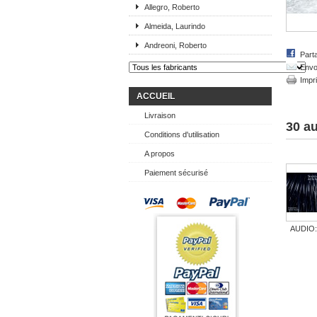
Allegro, Roberto
Almeida, Laurindo
Andreoni, Roberto
Part
Envo
Impr
ACCUEIL
Livraison
30 au
Conditions d'utilisation
A propos
Paiement sécurisé
AUDIO:.