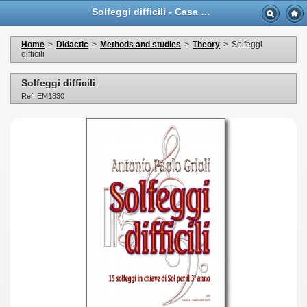
Solfeggi difficili - Casa Musicale Eco
Home
>
Didactic
>
Methods and studies
>
Theory
>
Solfeggi
difficili
Solfeggi difficili
Ref: EM1830