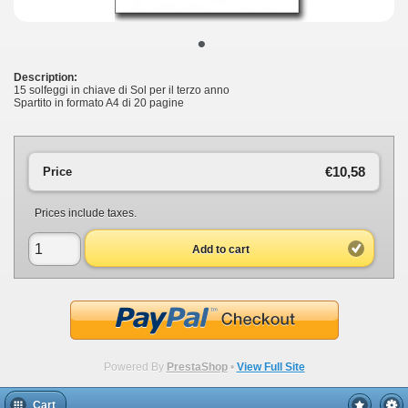
•
Description:
15 solfeggi in chiave di Sol per il terzo anno
Spartito in formato A4 di 20 pagine
€10,58
Price
Prices include taxes.
Add to cart
Powered By
PrestaShop
•
View Full Site
Cart