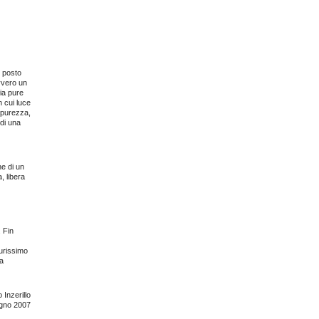
l posto
avvero un
ia pure
n cui luce
i purezza,
 di una
e di un
, libera
. Fin
purissimo
la
 Inzerillo
ugno 2007