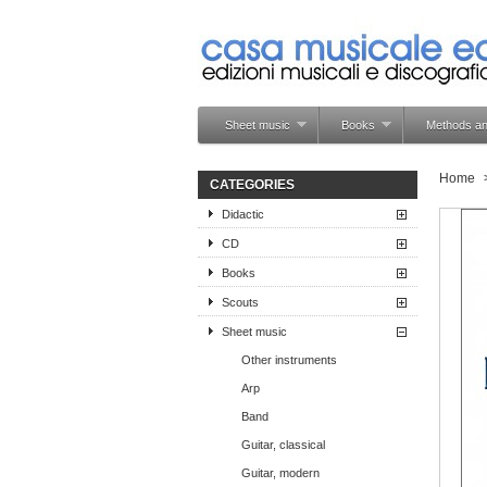
Sheet music
Books
Methods an
Home
CATEGORIES
Didactic
CD
Books
Scouts
Sheet music
Other instruments
Arp
Band
Guitar, classical
Guitar, modern