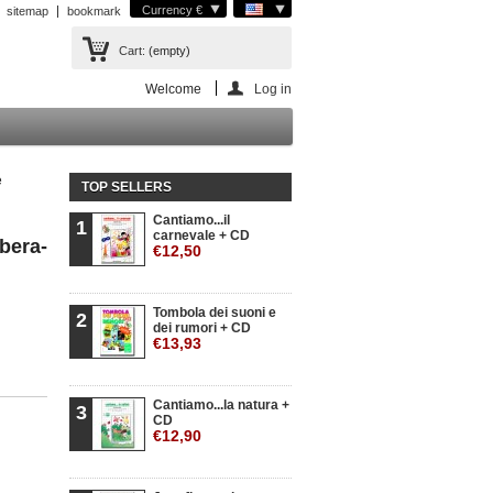
Currency €
sitemap
bookmark
Cart:
(empty)
Welcome
Log in
e
TOP SELLERS
Cantiamo...il
1
carnevale + CD
ibera-
€12,50
Tombola dei suoni e
2
dei rumori + CD
€13,93
Cantiamo...la natura +
3
CD
€12,90