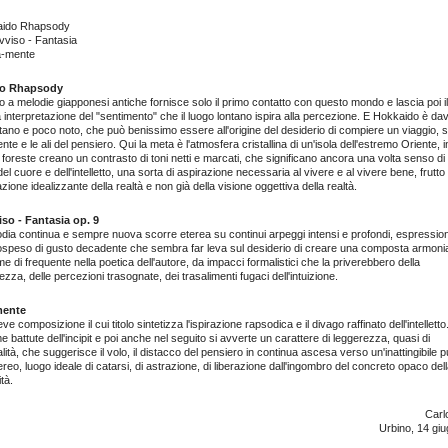
aido Rhapsody
vviso - Fantasia
a-mente
do Rhapsody
mo a melodie giapponesi antiche fornisce solo il primo contatto con questo mondo e lascia poi i
ra interpretazione del "sentimento" che il luogo lontano ispira alla percezione. E Hokkaido è d
tano e poco noto, che può benissimo essere all'origine del desiderio di compiere un viaggio, s
nte e le ali del pensiero. Qui la meta è l'atmosfera cristallina di un'isola dell'estremo Oriente, i
foreste creano un contrasto di toni netti e marcati, che significano ancora una volta senso d
 del cuore e dell'intelletto, una sorta di aspirazione necessaria al vivere e al vivere bene, frutto
azione idealizzante della realtà e non già della visione oggettiva della realtà.
so - Fantasia op. 9
dia continua e sempre nuova scorre eterea su continui arpeggi intensi e profondi, espression
sospeso di gusto decadente che sembra far leva sul desiderio di creare una composta armonia
e di frequente nella poetica dell'autore, da impacci formalistici che la priverebbero della
zza, delle percezioni trasognate, dei trasalimenti fugaci dell'intuizione.
mente
ve composizione il cui titolo sintetizza l'ispirazione rapsodica e il divago raffinato dell'intelletto
me battute dell'incipit e poi anche nel seguito si avverte un carattere di leggerezza, quasi di
lità, che suggerisce il volo, il distacco del pensiero in continua ascesa verso un'inattingibile 
reo, luogo ideale di catarsi, di astrazione, di liberazione dall'ingombro del concreto opaco del
tà.
Carlo
Urbino, 14 gi