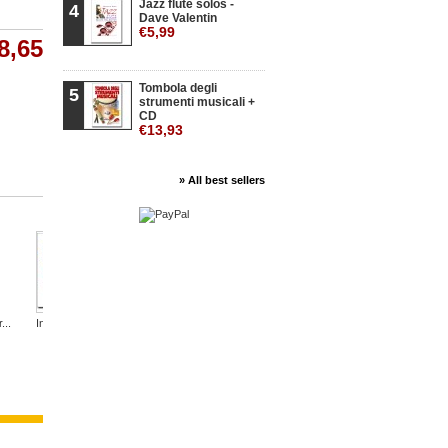
Jazz flute solos -
4
Dave Valentin
€5,99
8,65
Tombola degli
5
strumenti musicali +
CD
€13,93
» All best sellers
...
Inni Nazionali
Un piano per...
Verdi in Duo...
Verdi in Duo...
Verdi in 