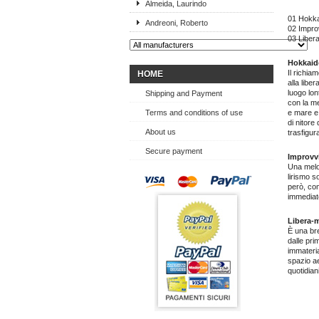
Almeida, Laurindo
01 Hokk
Andreoni, Roberto
02 Impro
03 Liber
Hokkai
Il richia
HOME
alla libe
luogo lon
Shipping and Payment
con la me
Terms and conditions of use
e mare e 
di nitore
About us
trasfigur
Secure payment
Improvvi
Una melo
lirismo 
però, com
immediate
Libera-
È una bre
dalle pri
immateria
spazio ae
quotidiani