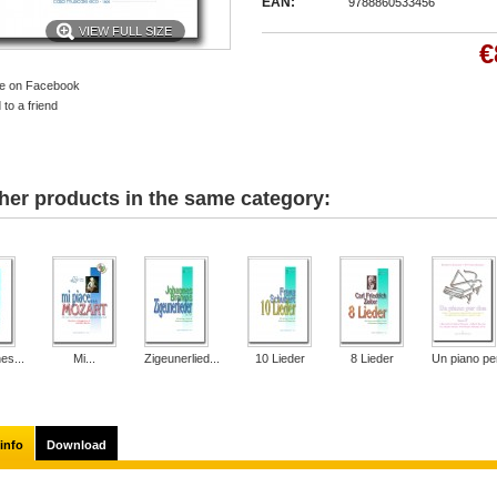
EAN:
9788860533456
VIEW FULL SIZE
€
e on Facebook
to a friend
her products in the same category:
es...
Mi...
Zigeunerlied...
10 Lieder
8 Lieder
Un piano per
info
Download