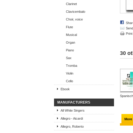
Clarinet
Clavicembalo
Choir, voice
Shar
Flute
Send 
Print
Musical
Organ
Piano
30 ot
Sax
Tromba
Violin
Cello
Ebook
Spanisch
MANUFACTURERS
All White Singers
Allegro - Aicardi
More 
Allegro, Roberto