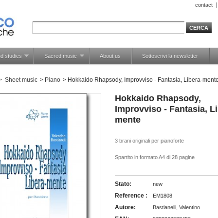
contact
d studies
Sacred music
About us
Sottoscrivi la newsletter
>
Sheet music
>
Piano
>
Hokkaido Rhapsody, Improvviso - Fantasia, Libera-ment
Hokkaido Rhapsody,
Improvviso - Fantasia, L
mente
3 brani originali per pianoforte
Spartito in formato A4 di 28 pagine
Stato:
new
Reference :
EM1808
Autore:
Bastianelli, Valentino