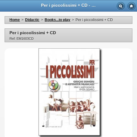
Per i piccolissimi + CD - Casa Musicale Eco
Home
>
Didactic
>
Books...to play
>
Per i piccolissimi + CD
Per i piccolissimi + CD
Ref: EM1603CD