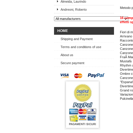
Almeida, Laurindo
Metodo p
Andreoni, Roberto
16 compo
effetti s
HOME
Fiori di 
Arrivano i
Shipping and Payment
Racconto
Canzone 
Terms and conditions of use
Canzone 
Canzone 
About us
FraÃ­ Mar
Mustafà
Secure payment
Rhythm 
Divertim
Ombre ci
Canzone d
°Espana!
Divertim
Grand r
Variazion
Pulcinell