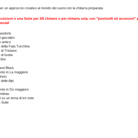
er un approccio creativo al mondo dei suoni con la chitarra preparata
sizioni e una Suite per 2/6 chitarre o per chitarra sola, con "ponticelli ed accessori" 
peciali
mandorlo
 giocolieri
 antico
della Fata Turchina
di Tristano
di Isotta
tino
and Blues
ento in La maggiore
nesi
elle Alpi
ento in Do maggiore
ondeau
i su un tema di tre note
a Suite