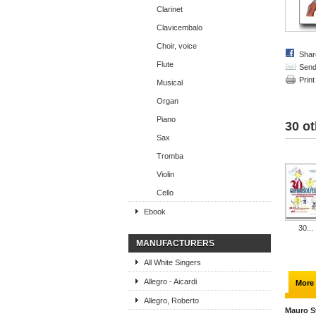
Clarinet
Clavicembalo
Choir, voice
Shar
Flute
Send 
Print
Musical
Organ
Piano
30 ot
Sax
Tromba
Violin
Cello
Ebook
30...
MANUFACTURERS
All White Singers
Allegro - Aicardi
More 
Allegro, Roberto
Mauro St