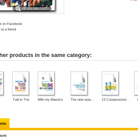
VIEW FULL SIZE
e on Facebook
to a friend
her products in the same category:
Tutti in Trio
With my Maestro
The new arps...
13 Composizioni
info
orti