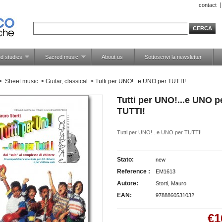
contact
d studies
Sacred music
About us
Sottoscrivi la newsletter
>
Sheet music
>
Guitar, classical
>
Tutti per UNO!...e UNO per TUTTI!
Tutti per UNO!...e UNO p
TUTTI!
Tutti per UNO!...e UNO per TUTTI!
Stato:
new
Reference :
EM1613
Autore:
Storti, Mauro
EAN:
9788860531032
€1