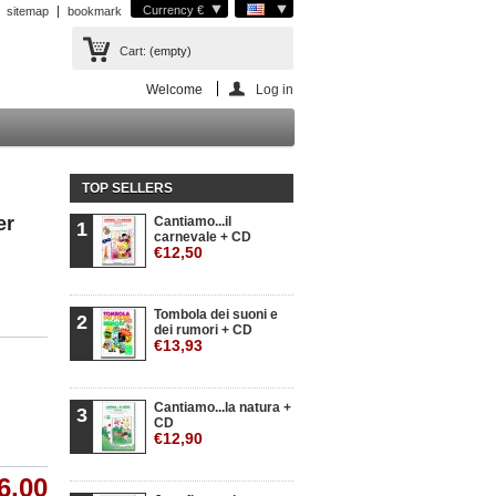
Currency €
sitemap
bookmark
Cart:
(empty)
Welcome
Log in
TOP SELLERS
er
Cantiamo...il
1
carnevale + CD
€12,50
Tombola dei suoni e
2
dei rumori + CD
€13,93
Cantiamo...la natura +
3
CD
€12,90
6,00