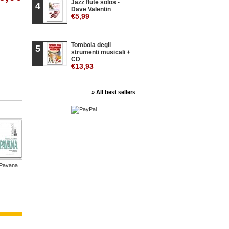
Jazz flute solos -
4
Dave Valentin
€5,99
Tombola degli
5
strumenti musicali +
CD
€13,93
» All best sellers
Pavana
Gran Solo
Il gioco...
20 Studies...
800
40 Studi 