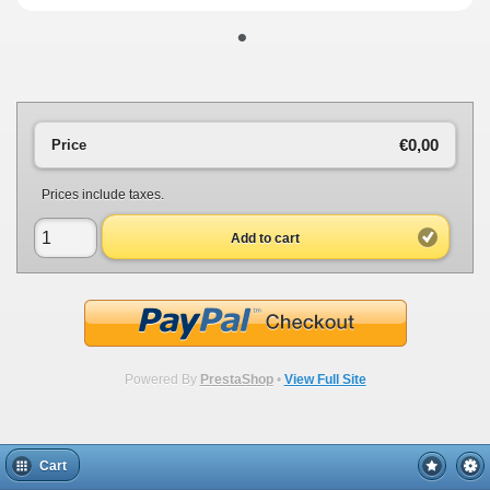
•
€0,00
Price
Prices include taxes.
Add to cart
Powered By
PrestaShop
•
View Full Site
Cart